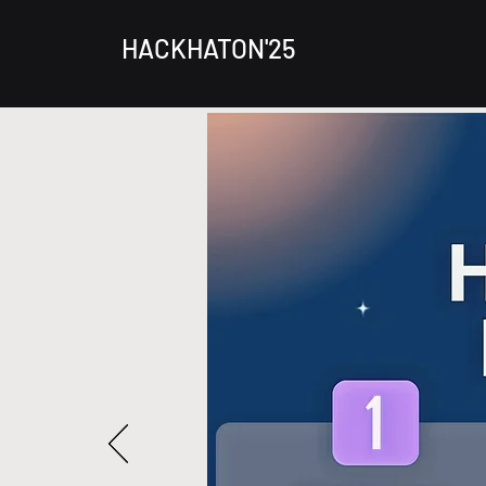
HACKHATON'25
HAY