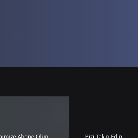
nimize Abone Olun
Bizi Takip Edin: