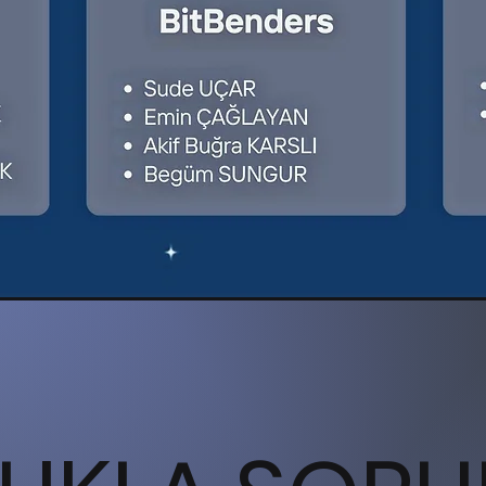
OTİPİNİN OLUŞTURU
HACKATHONU